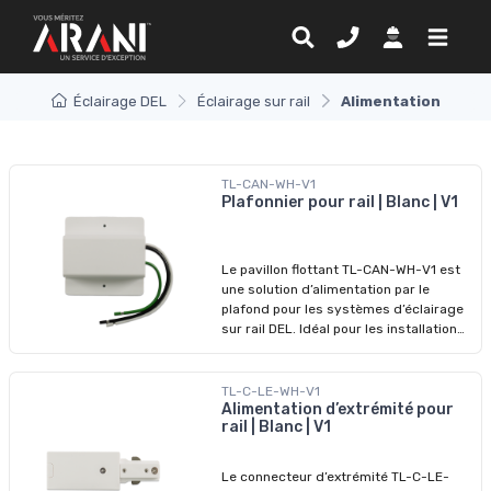
Éclairage DEL
Éclairage sur rail
Alimentation
TL-CAN-WH-V1
Plafonnier pour rail | Blanc | V1
Le pavillon flottant TL-CAN-WH-V1 est
une solution d’alimentation par le
plafond pour les systèmes d’éclairage
sur rail DEL. Idéal pour les installations
où les câbles d’alimentation
descendent du plafond, il permet une
connexion centrale tout en assurant
TL-C-LE-WH-V1
une finition propre et professionnelle.
Alimentation d’extrémité pour
rail | Blanc | V1
Compatible avec les systèmes de type
HALO, ce pavillon supporte une tension
de 120 V et est doté d’un fil de calibre
Le connecteur d’extrémité TL-C-LE-
12 AWG. Son fini blanc s’agence