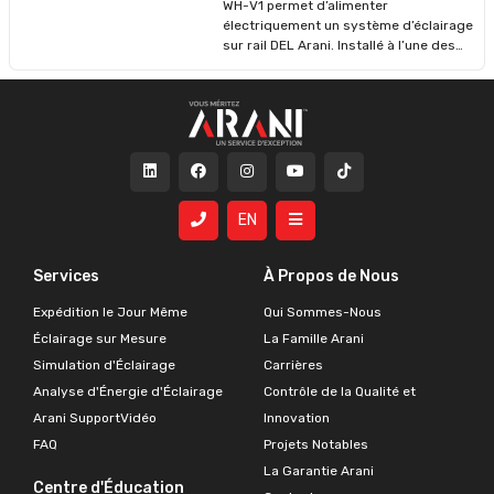
WH-V1 permet d’alimenter
facilement aux plafonds résidentiels ou
électriquement un système d’éclairage
commerciaux. L’installation est rapide
sur rail DEL Arani. Installé à l’une des
et ne nécessite que peu d’outils.
extrémités du rail, il assure une
connexion directe au circuit
d’alimentation de façon sécuritaire et
fiable. Ce connecteur présente un fini
blanc discret, une compatibilité avec
les systèmes HALO et une tension
d’entrée de 120 V. Son système
d’emboîtement sans outils facilite
EN
l’installation, que ce soit dans un cadre
résidentiel ou commercial.
Services
À Propos de Nous
Expédition le Jour Même
Qui Sommes-Nous
Éclairage sur Mesure
La Famille Arani
Simulation d'Éclairage
Carrières
Analyse d'Énergie d'Éclairage
Contrôle de la Qualité et
Arani SupportVidéo
Innovation
FAQ
Projets Notables
La Garantie Arani
Centre d'Éducation