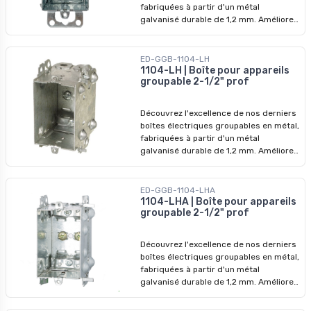
fabriquées à partir d'un métal
galvanisé durable de 1,2 mm. Améliorez
vos systèmes électriques avec nos
dispositifs de qualité supérieure,
conçus pour surpasser les modèles
ED-GGB-1104-LH
précédents. Ne manquez pas nos prix
1104-LH | Boîte pour appareils
groupable 2-1/2" prof
imbattables - profitez-en pour
révolutionner vos installations dès
aujourd'hui ! Profondeur : 2,5 po
Découvrez l'excellence de nos derniers
boîtes électriques groupables en métal,
fabriquées à partir d'un métal
galvanisé durable de 1,2 mm. Améliorez
vos systèmes électriques avec nos
dispositifs de qualité supérieure,
conçus pour surpasser les modèles
ED-GGB-1104-LHA
précédents. Ne manquez pas nos prix
1104-LHA | Boîte pour appareils
groupable 2-1/2" prof
imbattables - profitez-en pour
révolutionner vos installations dès
aujourd'hui !
Découvrez l'excellence de nos derniers
boîtes électriques groupables en métal,
fabriquées à partir d'un métal
galvanisé durable de 1,2 mm. Améliorez
vos systèmes électriques avec nos
dispositifs de qualité supérieure,