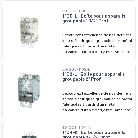
dispositifs de qualité supérieure,
conçus pour surpasser les modèles
ED-GGB-1100-L
précédents. Ne manquez pas nos prix
1100-L | Boîte pour appareils
groupable 1 1/2" Prof
imbattables - profitez-en pour
révolutionner vos installations dès
aujourd'hui !
Découvrez l'excellence de nos derniers
boîtes électriques groupables en métal,
fabriquées à partir d'un métal
galvanisé durable de 1,2 mm. Améliorez
vos systèmes électriques avec nos
dispositifs de qualité supérieure,
conçus pour surpasser les modèles
ED-GGB-1102-L
précédents. Ne manquez pas nos prix
1102-L | Boîte pour appareils
groupable 2" Prof
imbattables - profitez-en pour
révolutionner vos installations dès
aujourd'hui !
Découvrez l'excellence de nos derniers
boîtes électriques groupables en métal,
fabriquées à partir d'un métal
galvanisé durable de 1,2 mm. Améliorez
vos systèmes électriques avec nos
dispositifs de qualité supérieure,
conçus pour surpasser les modèles
ED-GGB-1104-K
précédents. Ne manquez pas nos prix
1104-K | Boîte pour appareils
groupable 2-1/2" prof
imbattables - profitez-en pour