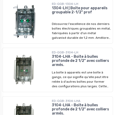
conçus pour surpasser les modèles
ED-GGB-1304-LH
précédents. Ne manquez pas nos prix
1304-LH | Boîte pour appareils
groupable 2-1/2" prof
imbattables - saisissez l'opportunité de
révolutionner vos installations dès
aujourd'hui !
Découvrez l'excellence de nos derniers
boîtes électriques groupables en métal,
fabriquées à partir d'un métal
galvanisé durable de 1,2 mm. Améliorez
vos systèmes électriques avec nos
dispositifs de qualité supérieure,
conçus pour surpasser les modèles
ED-GGB-3104-LH
précédents. Ne manquez pas nos prix
3104-LHA - Boîte à bulles
profonde de 2 1/2" avec colliers
imbattables - profitez-en pour
armés.
révolutionner vos installations dès
aujourd'hui !
La boîte à appareils est une boîte à
gangs, ce qui signifie qu'elle peut être
reliée à d'autres boîtes pour former
des configurations plus larges. Cette
caractéristique est particulièrement
utile dans les installations électriques
où plusieurs appareils ou connexions
ED-GGB-3104-LHA
doivent être logés ensemble.
3104-LHA - Boîte à bulles
profonde de 2 1/2" avec colliers
Caractéristiques principales : -
armés.
Matériau : Acier - Dimensions : H 3 po, L