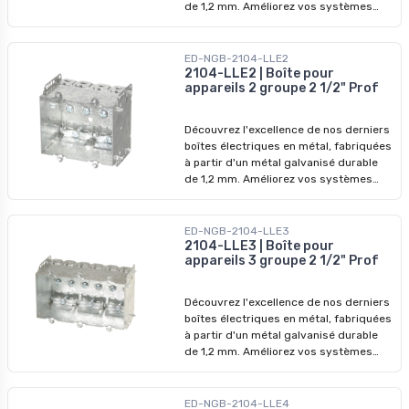
de 1,2 mm. Améliorez vos systèmes
électriques avec nos dispositifs de
qualité supérieure, conçus pour
surpasser les modèles précédents. Ne
ED-NGB-2104-LLE2
manquez pas nos prix imbattables -
2104-LLE2 | Boîte pour
appareils 2 groupe 2 1/2" Prof
profitez-en pour révolutionner vos
installations dès aujourd'hui !
Découvrez l'excellence de nos derniers
boîtes électriques en métal, fabriquées
à partir d'un métal galvanisé durable
de 1,2 mm. Améliorez vos systèmes
électriques avec nos dispositifs de
qualité supérieure, conçus pour
surpasser les modèles précédents. Ne
ED-NGB-2104-LLE3
manquez pas nos prix imbattables -
2104-LLE3 | Boîte pour
appareils 3 groupe 2 1/2" Prof
profitez-en pour révolutionner vos
installations dès aujourd'hui !
Découvrez l'excellence de nos derniers
boîtes électriques en métal, fabriquées
à partir d'un métal galvanisé durable
de 1,2 mm. Améliorez vos systèmes
électriques avec nos dispositifs de
qualité supérieure, conçus pour
surpasser les modèles précédents. Ne
ED-NGB-2104-LLE4