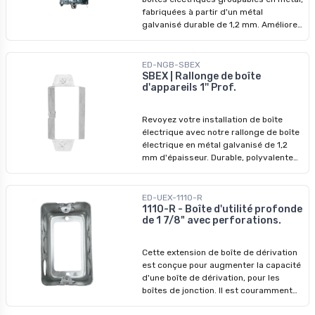
Pinces pour câble armé ou câble sous
fabriquées à partir d'un métal
gaine non métallique. - Ganglable -
galvanisé durable de 1,2 mm. Améliorez
Conception encastrée de 1 pouce : Idéal
vos systèmes électriques avec nos
pour les installations où il y a un espace
dispositifs de qualité supérieure,
entre les cloisons sèches et les
conçus pour surpasser les modèles
ED-NGB-SBEX
montants, ce qui permet d'obtenir une
précédents. Ne manquez pas nos prix
SBEX | Rallonge de boîte
finition affleurante et soignée. -
d'appareils 1'' Prof.
imbattables - profitez-en pour
Installation : A installer sur un montant
révolutionner vos installations dès
métallique pour la connexion des fils.
aujourd'hui !
Revoyez votre installation de boîte
électrique avec notre rallonge de boîte
électrique en métal galvanisé de 1,2
mm d'épaisseur. Durable, polyvalente
et économique - la solution ultime pour
les boîtes électriques !
ED-UEX-1110-R
1110-R - Boîte d'utilité profonde
de 1 7/8" avec perforations.
Cette extension de boîte de dérivation
est conçue pour augmenter la capacité
d'une boîte de dérivation, pour les
boîtes de jonction. Il est couramment
utilisé dans les systèmes électriques