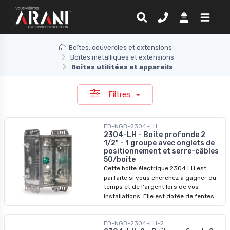
Boîtes, couvercles et extensions
Boîtes métalliques et extensions
Boîtes utilitées et appareils
Filtres
ED-NGB-2304-LH
2304-LH - Boîte profonde 2
1/2" - 1 groupe avec onglets de
positionnement et serre-câbles
50/boîte
Cette boîte électrique 2304 LH est
parfaite si vous cherchez à gagner du
temps et de l'argent lors de vos
installations. Elle est dotée de fentes
embossées facilitant le montage des
vis et de languettes fixes adaptées aux
ED-NGB-2304-LH-2
cloisons sèches de 1/2 pouce. De plus,