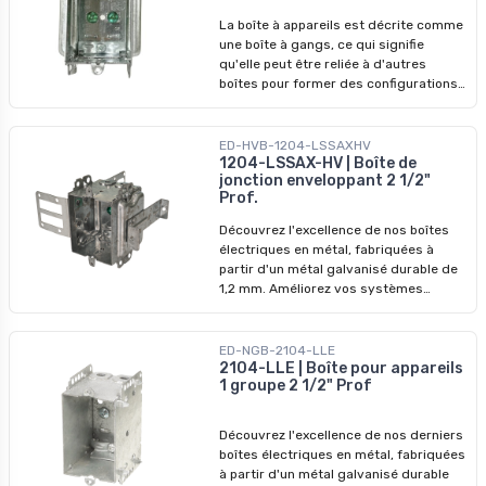
2 po, P 2-1/2 po - Volume : 16 po cu -
La boîte à appareils est décrite comme
Pinces pour câble sous gaine non
une boîte à gangs, ce qui signifie
métallique, côtés rallongés pour le
qu'elle peut être reliée à d'autres
clouage extérieur. - Installation :
boîtes pour former des configurations
Spécifiquement conçu pour
plus larges. Cette caractéristique est
l'installation sur des poteaux en bois -
particulièrement utile dans les
Gangable
installations électriques où plusieurs
ED-HVB-1204-LSSAXHV
appareils ou connexions doivent être
1204-LSSAX-HV | Boîte de
jonction enveloppant 2 1/2"
logés ensemble. Caractéristiques
Prof.
principales : - Matériau : Acier -
Dimensions : H 3 po, L 2 po, P 2-1/2 po -
Découvrez l'excellence de nos boîtes
Volume : 16 po cu - Pinces pour câble
électriques en métal, fabriquées à
sous gaine non métallique ou câble
partir d'un métal galvanisé durable de
armé - Installation : Spécifiquement
1,2 mm. Améliorez vos systèmes
conçu pour l'installation sur des
électriques avec nos boîtes de jonction
poteaux en bois - Gangable
de qualité supérieure, conçus pour
surpasser les modèles précédents. Ne
ED-NGB-2104-LLE
manquez pas nos prix imbattables -
2104-LLE | Boîte pour appareils
1 groupe 2 1/2" Prof
profitez-en pour révolutionner vos
installations dès aujourd'hui !
Découvrez l'excellence de nos derniers
boîtes électriques en métal, fabriquées
à partir d'un métal galvanisé durable