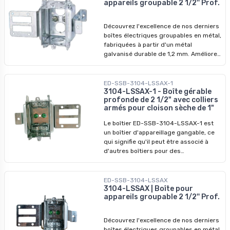
appareils groupable 2 1/2'' Prof.
profitez-en pour révolutionner vos
installations dès aujourd'hui !
Découvrez l'excellence de nos derniers
boîtes électriques groupables en métal,
fabriquées à partir d'un métal
galvanisé durable de 1,2 mm. Améliorez
vos systèmes électriques avec nos
dispositifs de qualité supérieure,
conçus pour surpasser les modèles
ED-SSB-3104-LSSAX-1
précédents. Ne manquez pas nos prix
3104-LSSAX-1 - Boîte gérable
profonde de 2 1/2" avec colliers
imbattables - profitez-en pour
armés pour cloison sèche de 1"
révolutionner vos installations dès
aujourd'hui !
Le boîtier ED-SSB-3104-LSSAX-1 est
un boîtier d'appareillage gangable, ce
qui signifie qu'il peut être associé à
d'autres boîtiers pour des
configurations plus vastes. Il est doté
d'un support enveloppant, ce qui
permet de l'installer sur des montants
ED-SSB-3104-LSSAX
en acier, comme c'est généralement le
3104-LSSAX | Boîte pour
appareils groupable 2 1/2'' Prof.
cas dans les constructions modernes.
Caractéristiques principales : -
Matériau : Acier - Dimensions : H 3 po, L
Découvrez l'excellence de nos derniers
2 po, P 2-1 ⁄2 po - Volume : 16 po cu -
boîtes électriques groupables en métal,