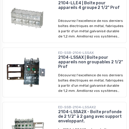
manquez pas nos prix imbattables -
2104-LLE4 | Boîte pour
appareils 4 groupe 2 1/2" Prof
profitez-en pour révolutionner vos
installations dès aujourd'hui !
Découvrez l'excellence de nos derniers
boîtes électriques en métal, fabriquées
à partir d'un métal galvanisé durable
de 1,2 mm. Améliorez vos systèmes
électriques avec nos dispositifs de
qualité supérieure, conçus pour
surpasser les modèles précédents. Ne
ED-SSB-2104-LSSAX
manquez pas nos prix imbattables -
2104-LSSAX | Boîte pour
appareils non groupables 2 1/2"
profitez-en pour révolutionner vos
Prof
installations dès aujourd'hui !
Découvrez l'excellence de nos derniers
boîtes électriques en métal, fabriquées
à partir d'un métal galvanisé durable
de 1,2 mm. Améliorez vos systèmes
électriques avec nos dispositifs de
qualité supérieure, conçus pour
surpasser les modèles précédents. Ne
ED-SSB-2104-LSSAX2
manquez pas nos prix imbattables -
2104-LSSA2X - Boîte profonde
de 2 1/2" à 2 gang avec support
profitez-en pour révolutionner vos
enveloppant.
installations dès aujourd'hui !