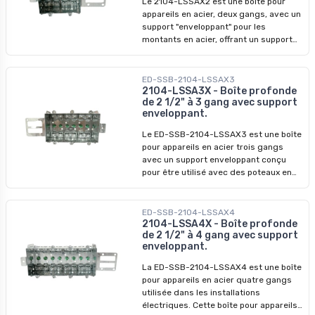
Le 2104-LSSAX2 est une boîte pour
appareils en acier, deux gangs, avec un
support "enveloppant" pour les
montants en acier, offrant un support
solide et une installation facile.
Caractéristiques principales : -
Matériau : Acier - Dimensions : H 3 po x
ED-SSB-2104-LSSAX3
L 3-3/4 po x P 2-1/2 po - Volume : 25.5
2104-LSSA3X - Boîte profonde
de 2 1/2" à 3 gang avec support
po cu - Pinces pour câbles sous gaine
enveloppant.
non métallique ou câbles armés -
Installation : Spécifiquement conçu
Le ED-SSB-2104-LSSAX3 est une boîte
pour l'installation sur des montants
pour appareils en acier trois gangs
métalliques - Non-agrafable
avec un support enveloppant conçu
pour être utilisé avec des poteaux en
acier. Caractéristiques principales : -
Matériau : Acier - Dimensions : H 3 po, L
5-1/2 po, P 2-1/2 po - Volume : 37.5 po
ED-SSB-2104-LSSAX4
cu - Pinces pour câbles sous gaine non
2104-LSSA4X - Boîte profonde
de 2 1/2" à 4 gang avec support
métallique ou câbles armés -
enveloppant.
Installation : Spécifiquement conçu
pour être installé sur des montants
La ED-SSB-2104-LSSAX4 est une boîte
métalliques - Non-cloisonnable
pour appareils en acier quatre gangs
utilisée dans les installations
électriques. Cette boîte pour appareils