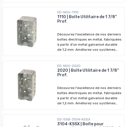
offre beaucoup d'espace pour diverses
configurations de câblage.
Caractéristiques principales : -
ED-NGU-1110
Matériau : Acier - Dimensions: H 3 po, L
1110 | Boîte Utilitaire de 1 7/8''
Prof.
7-3/8 po, P 2-1/2 po - Volume : 50 po cu
- Pinces pour câbles sous gaine non
métallique ou câbles armés -
Découvrez l'excellence de nos derniers
Installation : Spécifiquement conçu
boîtes électriques en métal, fabriquées
pour l'installation sur des montants
à partir d'un métal galvanisé durable
métalliques - Non-agrafable
de 1,2 mm. Améliorez vos systèmes
électriques avec nos dispositifs de
qualité supérieure, conçus pour
surpasser les modèles précédents. Ne
ED-NGU-2020
manquez pas nos prix imbattables -
2020 | Boîte Utilitaire de 1 7/8''
Prof.
profitez-en pour révolutionner vos
installations dès aujourd'hui !
Découvrez l'excellence de nos derniers
boîtes électriques en métal, fabriquées
à partir d'un métal galvanisé durable
de 1,2 mm. Améliorez vos systèmes
électriques avec nos dispositifs de
qualité supérieure, conçus pour
surpasser les modèles précédents. Ne
ED-SSB-3104-KSSX
manquez pas nos prix imbattables -
3104-KSSX | Boîte pour