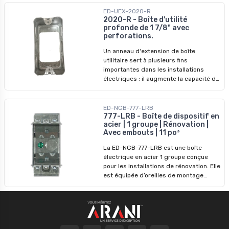
pour les applications industrielles et
commerciales. Caractéristiques
ED-UEX-2020-R
principales : - Matériau : Acier -
2020-R - Boîte d'utilité
profonde de 1 7/8" avec
Dimensions : H 4 po, L 2-1/8 po, P 1-7/8
perforations.
po - Volume : 14 po cu - Débouchures : 8
débouchures pour tubes de 1/2 po -
Un anneau d'extension de boîte
Installation : Spécifiquement conçu
utilitaire sert à plusieurs fins
pour être installé sur une autre boîte
importantes dans les installations
pour l'extension - Pas de pince
électriques : il augmente la capacité de
la boîte, facilite l'alignement des
surfaces et facilite la conformité au
code. Principales caractéristiques: -
ED-NGB-777-LRB
Matériau : Acier - Dimensions : H 4 po, L
777-LRB - Boîte de dispositif en
acier | 1 groupe | Rénovation |
2-3/8 po, P 1-7/8 po - Volume : 16,5 po
Avec embouts | 11 po³
cu - Débouchures : 8 débouchures pour
tube 1/2" - Installation : Spécialement
La ED-NGB-777-LRB est une boîte
conçu pour une installation sur un autre
électrique en acier 1 groupe conçue
boitier pour extension - Pas de pince
pour les installations de rénovation. Elle
est équipée d’oreilles de montage
pivotantes qui se fixent directement
sur des cloisons sèches ou des murs
finis. Cette boîte comprend une pince
Loomex préinstallée, un embout
détachable au fond et quatre sorties