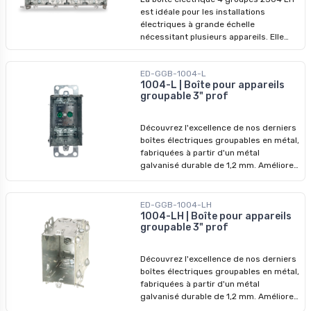
désalignement. Conçue pour être
est idéale pour les installations
utilisée sur les murs intérieurs et
électriques à grande échelle
extérieurs, les languettes fixes
nécessitant plusieurs appareils. Elle
renforcent la stabilité dans les
propose un montage simple avec des
applications extérieures. Cette boîte
fentes pour vis et des languettes fixes
simplifie l’installation, la rendant plus
ED-GGB-1004-L
pour cloisons sèches de 1/2 pouce. Les
rapide et précise, adaptée aux projets
1004-L | Boîte pour appareils
griffes de maintien assurent une
professionnels résidentiels et
groupable 3" prof
position précise et stable, réduisant le
commerciaux.
temps d’installation et évitant les
erreurs. Avec ses languettes
Découvrez l'excellence de nos derniers
supplémentaires pour murs extérieurs,
boîtes électriques groupables en métal,
cette boîte convient parfaitement aux
fabriquées à partir d'un métal
projets intérieurs et extérieurs. Conçue
galvanisé durable de 1,2 mm. Améliorez
spécifiquement pour les électriciens,
vos systèmes électriques avec nos
elle accélère les installations tout en
dispositifs de qualité supérieure,
garantissant des résultats fiables pour
conçus pour surpasser les modèles
ED-GGB-1004-LH
les projets résidentiels et
précédents. Ne manquez pas nos prix
1004-LH | Boîte pour appareils
commerciaux.
groupable 3" prof
imbattables - profitez-en pour
révolutionner vos installations dès
aujourd'hui !
Découvrez l'excellence de nos derniers
boîtes électriques groupables en métal,
fabriquées à partir d'un métal
galvanisé durable de 1,2 mm. Améliorez
vos systèmes électriques avec nos