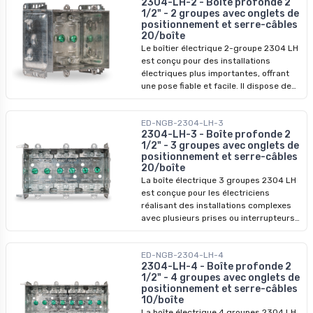
2304-LH-2 - Boîte profonde 2
elle dispose de griffes de maintien
1/2" - 2 groupes avec onglets de
permettant de positionner fermement
positionnement et serre-câbles
la boîte exactement là où vous le
20/boîte
souhaitez dès le début de l'installation.
Le boîtier électrique 2-groupe 2304 LH
Cette boîte est également équipée de
est conçu pour des installations
languettes fixes conçues pour les
électriques plus importantes, offrant
applications sur murs extérieurs. Avec
une pose fiable et facile. Il dispose de
ces boîtes, les erreurs de placement
fentes internes pour vis et de pattes
deviennent un problème du passé !
fixes pour les cloisons sèches de 1/2
ED-NGB-2304-LH-3
pouce. Ce boîtier comprend également
2304-LH-3 - Boîte profonde 2
des broches de maintien pour le garder
1/2" - 3 groupes avec onglets de
en place et des pattes supplémentaires
positionnement et serre-câbles
pour les murs extérieurs. Grâce à son
20/boîte
montage à vis unique, l'installation est
La boîte électrique 3 groupes 2304 LH
rapide et simple, idéale pour les projets
est conçue pour les électriciens
résidentiels et commerciaux.
réalisant des installations complexes
avec plusieurs prises ou interrupteurs.
Elle dispose de fentes pour vis faciles à
utiliser et de languettes fixes pour
ED-NGB-2304-LH-4
cloisons sèches de 1/2 pouce,
2304-LH-4 - Boîte profonde 2
garantissant un ajustement sécurisé.
1/2" - 4 groupes avec onglets de
Les griffes de maintien assurent une
positionnement et serre-câbles
position stable de la boîte pendant
10/boîte
l’installation, évitant tout
La boîte électrique 4 groupes 2304 LH