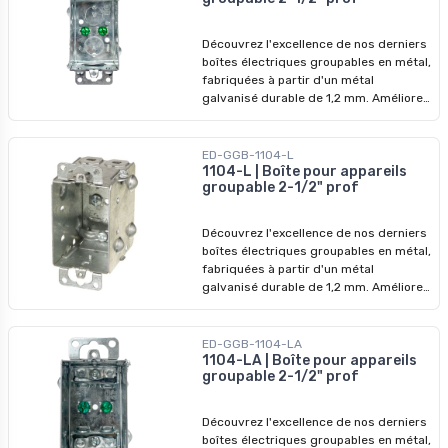
révolutionner vos installations dès
aujourd'hui !
Découvrez l'excellence de nos derniers
boîtes électriques groupables en métal,
fabriquées à partir d'un métal
galvanisé durable de 1,2 mm. Améliorez
vos systèmes électriques avec nos
dispositifs de qualité supérieure,
conçus pour surpasser les modèles
ED-GGB-1104-L
précédents. Ne manquez pas nos prix
1104-L | Boîte pour appareils
groupable 2-1/2" prof
imbattables - saisissez l'opportunité de
révolutionner vos installations dès
aujourd'hui !
Découvrez l'excellence de nos derniers
boîtes électriques groupables en métal,
fabriquées à partir d'un métal
galvanisé durable de 1,2 mm. Améliorez
vos systèmes électriques avec nos
dispositifs de qualité supérieure,
conçus pour surpasser les modèles
ED-GGB-1104-LA
précédents. Ne manquez pas nos prix
1104-LA | Boîte pour appareils
groupable 2-1/2" prof
imbattables - profitez-en pour
révolutionner vos installations dès
aujourd'hui !
Découvrez l'excellence de nos derniers
boîtes électriques groupables en métal,