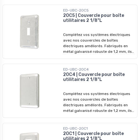
durables et une protection accrue.
Diamètre : 4 po
ED-UBC-20C5
20C5 | Couvercle pour boîte
utilitaires 2 1/8"L
Complétez vos systèmes électriques
avec nos couvercles de boîtes
électriques améliorés. Fabriqués en
métal galvanisé robuste de 1,2 mm, ils
garantissent des performances
durables et une protection accrue.
ED-UBC-20C4
20C4 | Couvercle pour boîte
utilitaires 2 1/8"L
Complétez vos systèmes électriques
avec nos couvercles de boîtes
électriques améliorés. Fabriqués en
métal galvanisé robuste de 1,2 mm, ils
garantissent des performances
durables et une protection accrue.
ED-UBC-20C1
20C1 | Couvercle pour boîte
utilitaires 2 1/8"L