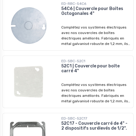
ED-RBC-54C6
54C6 | Couvercle pour Boîtes
Octogonales 4"
Complétez vos systèmes électriques
avec nos couvercles de boîtes
électriques améliorés. Fabriqués en
métal galvanisé robuste de 1,2 mm, ils
garantissent des performances
durables et une protection accrue.
Diamètre : 4 po
ED-SBC-52C1
52C1 | Couvercle pour boîte
carré 4"
Complétez vos systèmes électriques
avec nos couvercles de boîtes
électriques améliorés. Fabriqués en
métal galvanisé robuste de 1,2 mm, ils
garantissent des performances
durables et une protection accrue.
ED-SBC-52C17
52C17 - Couvercle carré de 4" -
2 dispositifs surélevés de 1/2".