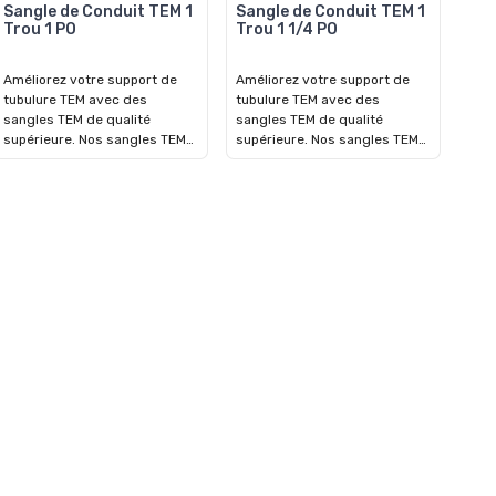
Sangle de Conduit TEM 1
Sangle de Conduit TEM 1
Trou 1 PO
Trou 1 1/4 PO
Améliorez votre support de
Améliorez votre support de
tubulure TEM avec des
tubulure TEM avec des
sangles TEM de qualité
sangles TEM de qualité
supérieure. Nos sangles TEM
supérieure. Nos sangles TEM
de haute qualité sont
de haute qualité sont
spécialement conçues pour
spécialement conçues pour
sécuriser et renforcer les
sécuriser et renforcer les
tubulures TEM avec une
tubulures TEM avec une
fiabilité inégalée. Fabriquées à
fiabilité inégalée. Fabriquées à
partir de matériaux durables,
partir de matériaux durables,
elles assurent un maintien
elles assurent un maintien
ferme et durable, minimisant
ferme et durable, minimisant
le risque de délogement dans
le risque de délogement dans
les situations critiques.
les situations critiques.