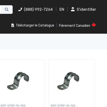
(888) 992-7264
|
EN
|
S'identifier
|
Télécharger le Catalogue
Fièrement Canadien
EMT-STRP-1H-100
EMT-STRP-1H-125