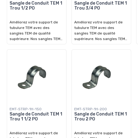
Sangle de Conduit TEM 1
Sangle de Conduit TEM 1
Trou 1/2 PO
Trou 3/4 PO
Améliorez votre support de
Améliorez votre support de
tubulure TEM avec des
tubulure TEM avec des
sangles TEM de qualité
sangles TEM de qualité
supérieure. Nos sangles TEM
supérieure. Nos sangles TEM
de haute qualité sont
de haute qualité sont
spécialement conçues pour
spécialement conçues pour
sécuriser et renforcer les
sécuriser et renforcer les
tubulures TEM avec une
tubulures TEM avec une
fiabilité inégalée. Fabriquées à
fiabilité inégalée. Fabriquées à
partir de matériaux durables,
partir de matériaux durables,
elles assurent un maintien
elles assurent un maintien
ferme et durable, minimisant
ferme et durable, minimisant
le risque de délogement dans
le risque de délogement dans
les situations critiques.
les situations critiques.
EMT-STRP-1H-150
EMT-STRP-1H-200
Sangle de Conduit TEM 1
Sangle de Conduit TEM 1
Trou 1 1/2 PO
Trou 2 PO
Améliorez votre support de
Améliorez votre support de