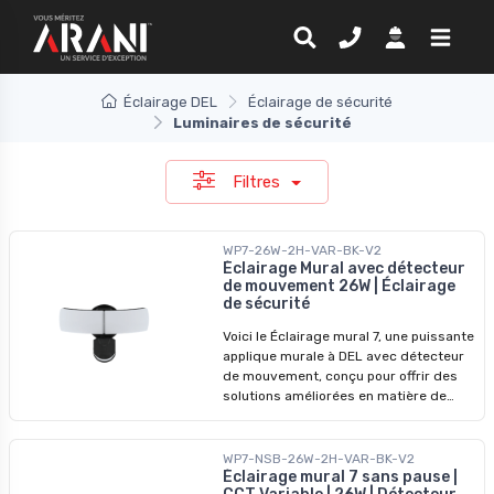
Éclairage DEL
Éclairage de sécurité
Luminaires de sécurité
Filtres
WP7-26W-2H-VAR-BK-V2
Éclairage Mural avec détecteur
de mouvement 26W | Éclairage
de sécurité
Voici le Éclairage mural 7, une puissante
applique murale à DEL avec détecteur
de mouvement, conçu pour offrir des
solutions améliorées en matière de
sécurité et d'éclairage. Ce luminaire
mural est doté d'un capteur PIR
intégré, d'un contrôle de la lumière et
WP7-NSB-26W-2H-VAR-BK-V2
d'une fonction de veille de 15 lux. Grâce
Éclairage mural 7 sans pause |