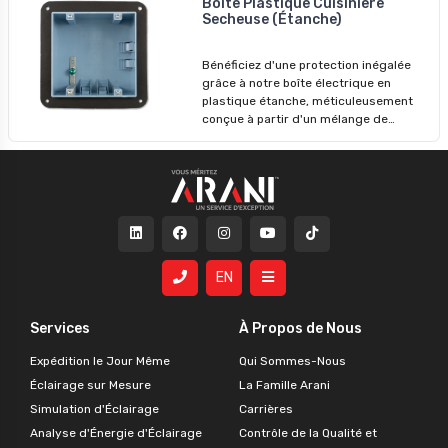
sûre. Son poids léger et sa résistance
Boite Plastique Cuisiniere
Secheuse (Étanche)
au feu de 2 heures en font un choix
idéal pour les applications
résidentielles, commerciales et
Bénéficiez d'une protection inégalée
industrielles.
grâce à notre boîte électrique en
plastique étanche, méticuleusement
conçue à partir d'un mélange de
polycarbonate et de nylon de première
qualité. Protégez vos composants
électriques dans n'importe quel
environnement.
EN
Services
À Propos de Nous
Expédition le Jour Même
Qui Sommes-Nous
Éclairage sur Mesure
La Famille Arani
Simulation d'Éclairage
Carrières
Analyse d'Énergie d'Éclairage
Contrôle de la Qualité et