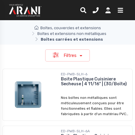
Boîtes, couvercles et extensions
Boîtes et extensions non métalliques
Boîtes carrées et extensions
Filtres
ED-PWB-SLH-6
Boite Plastique Cuisiniere
Secheuse | 4 11/16" | (30/Boîte)
Nos boîtes non métalliques sont
méticuleusement conçues pour être
fonctionnelles et fiables. Elles sont
fabriquées à partir d'un matériau PVC
robuste et sont dotées d'un support
latéral et d'une fonction d'auto-
serrage, ce qui garantit une installation
ED-PWB-SLH-6A