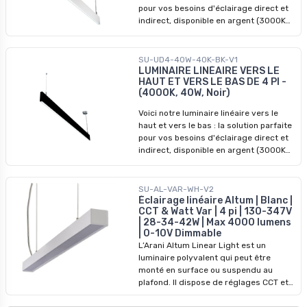
configurations d’éclairage qui
pour vos besoins d'éclairage direct et
nécessitent commodité et flexibilité.
indirect, disponible en argent (3000K
et 4000K) et en noir (4000K). Notre
luminaire linéaire vers le haut et vers le
bas est un appareil polyvalent qui
SU-UD4-40W-40K-BK-V1
fonctionne à la fois comme un
LUMINAIRE LINÉAIRE VERS LE
HAUT ET VERS LE BAS DE 4 PI -
éclairage suspendu direct et indirect,
(4000K, 40W, Noir)
offrant un mélange harmonieux de
fonctionnalité et de style. Son
Voici notre luminaire linéaire vers le
esthétique moderne et sa longueur de
haut et vers le bas : la solution parfaite
4 pieds en font un choix idéal pour
pour vos besoins d'éclairage direct et
diverses applications, y compris les
indirect, disponible en argent (3000K
environnements commerciaux et
et 4000K) et en noir (4000K). Notre
résidentiels. Que vous cherchiez à
luminaire linéaire vers le haut et vers le
améliorer votre bureau, votre espace
bas est un appareil polyvalent qui
SU-AL-VAR-WH-V2
commercial ou votre maison, notre
fonctionne à la fois comme un
Éclairage linéaire Altum | Blanc |
luminaire linéaire vers le haut et vers le
CCT & Watt Var | 4 pi | 130-347V
éclairage suspendu direct et indirect,
bas est la solution d'éclairage idéale.
| 28-34-42W | Max 4000 lumens
offrant un mélange harmonieux de
Avec son processus d'installation
| 0-10V Dimmable
fonctionnalité et de style. Son
facile et sa hauteur de suspension
L’Arani Altum Linear Light est un
esthétique moderne et sa longueur de
réglable, il offre commodité et flexibilité
luminaire polyvalent qui peut être
4 pieds en font un choix idéal pour
pour tout projet.
monté en surface ou suspendu au
diverses applications, y compris les
plafond. Il dispose de réglages CCT et
environnements commerciaux et
d’alimentation personnalisables et peut
résidentiels. Que vous cherchiez à
connecter jusqu’à 10 luminaires Altum