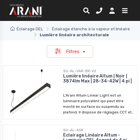
Éclairage DEL
Éclairage étanche à la vapeur et linéaire
Lumière linéaire architecturale
Filtres
SU-AL-VAR-BK-V2
Lumière linéaire Altum | Noir |
3874lm Max | 28-34-42W | 4 pi |
L’Arani Altum Linear Light est un
luminaire polyvalent qui peut être
monté en surface ou suspendu au
plafond. Il dispose de réglages CCT et
d’alimentation personnalisables et peut
connecter jusqu’à 10 luminaires Altum
pour créer un chef-d’œuvre d’éclairage.
SU-AL-40K
Cette lumière noire élégante et
Éclairage Linéaire Altum -