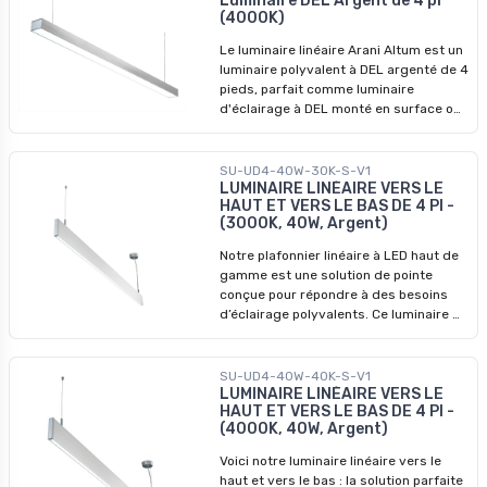
Luminaire DEL Argent de 4 pi
puissante est parfaite pour de
(4000K)
nombreuses applications.
Le luminaire linéaire Arani Altum est un
luminaire polyvalent à DEL argenté de 4
pieds, parfait comme luminaire
d'éclairage à DEL monté en surface ou
suspendu. Avec son design élégant et
son éclairage puissant, ce luminaire est
un choix idéal pour diverses
SU-UD4-40W-30K-S-V1
applications. Disponible en
LUMINAIRE LINÉAIRE VERS LE
HAUT ET VERS LE BAS DE 4 PI -
températures de couleur 3000K et
(3000K, 40W, Argent)
4000K, il offre des options d'éclairage
personnalisables. Les variantes argent
Notre plafonnier linéaire à LED haut de
et noir (4000K) vous permettent
gamme est une solution de pointe
d'harmoniser votre décor. Créez un
conçue pour répondre à des besoins
agencement interconnecté à l'aide de
d’éclairage polyvalents. Ce luminaire de
ces luminaires LED linéaires de 4 pieds
4 pieds combine parfaitement
à haute efficacité énergétique pour
l’éclairage suspendu direct et indirect,
rehausser votre espace avec une
ce qui le rend idéal pour diverses
SU-UD4-40W-40K-S-V1
ambiance élégante et bien éclairée.
applications dans les environnements
LUMINAIRE LINÉAIRE VERS LE
HAUT ET VERS LE BAS DE 4 PI -
commerciaux et résidentiels. Avec une
(4000K, 40W, Argent)
installation facile et une hauteur de
suspension réglable, le plafonnier
Voici notre luminaire linéaire vers le
linéaire à LED est idéal pour les
haut et vers le bas : la solution parfaite