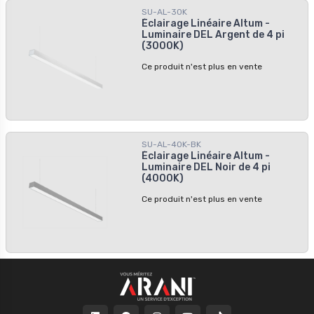
améliorer votre bureau, votre espace
SU-AL-30K
pour créer un chef-d’œuvre d’éclairage.
commercial ou votre maison, notre
Éclairage Linéaire Altum -
Cette lumière blanche élégante et
luminaire linéaire vers le haut et vers le
Luminaire DEL Argent de 4 pi
puissante est parfaite pour de
bas est la solution d'éclairage idéale.
(3000K)
nombreuses applications.
Avec son processus d'installation
facile et sa hauteur de suspension
Ce produit n'est plus en vente
réglable, il offre commodité et flexibilité
pour tout projet.
SU-AL-40K-BK
Éclairage Linéaire Altum -
Luminaire DEL Noir de 4 pi
(4000K)
Ce produit n'est plus en vente