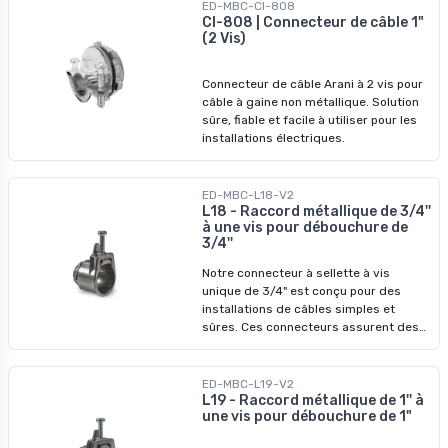
ED-MBC-CI-808
CI-808 | Connecteur de câble 1"
(2 Vis)
Connecteur de câble Arani à 2 vis pour
câble à gaine non métallique. Solution
sûre, fiable et facile à utiliser pour les
installations électriques.
ED-MBC-L18-V2
L18 - Raccord métallique de 3/4''
à une vis pour débouchure de
3/4''
Notre connecteur à sellette à vis
unique de 3/4" est conçu pour des
installations de câbles simples et
sûres. Ces connecteurs assurent des
connexions sûres et fiables de câbles
armés et de conduits flexibles. La
configuration à vis unique simplifie le
ED-MBC-L19-V2
processus d'installation tout en
L19 - Raccord métallique de 1'' à
une vis pour débouchure de 1"
garantissant un maintien sûr. Ils sont
idéaux pour les projets de câblage