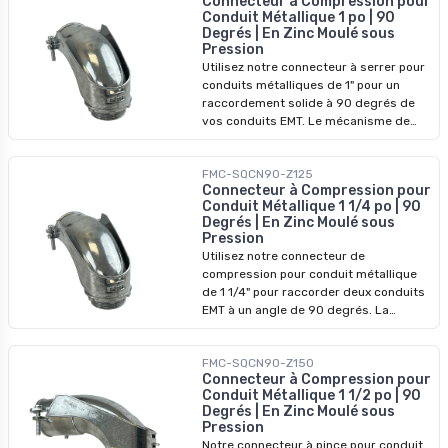
Connecteur à Compression pour
permet de changer de direction dans
Conduit Métallique 1 po | 90
les espaces restreints et protège vos
Degrés | En Zinc Moulé sous
fils.
Pression
Utilisez notre connecteur à serrer pour
conduits métalliques de 1" pour un
raccordement solide à 90 degrés de
vos conduits EMT. Le mécanisme de
serrage assure que le conduit est
fermement maintenu en place afin de
FMC-SQCN90-Z125
garantir un réseau de câblage sûr.
Connecteur à Compression pour
Conduit Métallique 1 1/4 po | 90
Degrés | En Zinc Moulé sous
Pression
Utilisez notre connecteur de
compression pour conduit métallique
de 1 1/4" pour raccorder deux conduits
EMT à un angle de 90 degrés. La
fonctionnalité de compression vous
permet de garantir une prise ferme sur
FMC-SQCN90-Z150
les conduits lorsqu'ils se plient et se
Connecteur à Compression pour
faufilent dans votre environnement
Conduit Métallique 1 1/2 po | 90
électrique.
Degrés | En Zinc Moulé sous
Pression
Notre connecteur à pince pour conduit