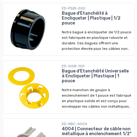
armés et de conduits flexibles. La
configuration à vis unique simplifie le
ED-PSIB-050
processus d'installation tout en
Bague d'Étanchéité à
Encliqueter | Plastique | 1/2
garantissant un maintien sûr. Ils sont
pouce
idéaux pour les projets de câblage
électrique résidentiels et
Notre bague à encliqueter de 1/2 pouce
commerciaux.
est fabriquée en plastique robuste et
durable. Ces bagues offrent une
protection élevée pour les câbles non
métalliques traversant des montants
métalliques. Conçues pour une
installation facile par encliquetage,
ED-SISB-100
elles garantissent une fixation durable
Bague d'Étanchéité Universelle
à Encliqueter | Plastique | 1
et sécurisée pour les applications
pouce
électriques.
Notre manchon de goujon à
enclenchement de 1 pouce est fabriqué
en plastique solide et est conçu pour
envelopper les câbles non métalliques
qui passent à travers les goujons
métalliques. Il protège les câbles/fils
des dommages et de la corrosion
ED-NBC-4004
causés par le frottement contre les
4004 | Connecteur de câble non
métallique à enclenchement 1/2"
goujons métalliques, tandis que sa