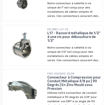
électrique résidentiels et
Notre connecteur à sellette à vis
commerciaux.
unique de 1" est conçu pour des
installations de câbles simples et
sûres. Ces connecteurs assurent des
connexions sûres et fiables de câbles
armés et de conduits flexibles. La
configuration à vis unique simplifie le
ED-MBC-L17-V2
processus d'installation tout en
L17 - Raccord métallique de 1/2''
à une vis pour débouchure de
garantissant un maintien sûr. Ils sont
1/2''
idéaux pour les projets de câblage
électrique résidentiels et
Notre connecteur à sellette à vis
commerciaux.
unique de 1/2" est conçu pour des
installations de câbles simples et
sûres. Ces connecteurs assurent des
connexions sûres et fiables de câbles
armés et de conduits flexibles. La
configuration à vis unique simplifie le
FMC-SQCN90-Z038
processus d'installation tout en
Connecteur à Compression pour
Conduit Métallique 3/8 po | 90
garantissant un maintien sûr. Ils sont
Degrés | En Zinc Moulé sous
idéaux pour les projets de câblage
Pression
électrique résidentiels et
Utilisez notre connecteur de conduit
commerciaux.
métallique à 90 degrés de 3/8" pour
combiner vos EMT à un angle de 90