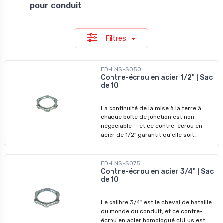
pour conduit
Filtres
ED-LNS-S050
Contre-écrou en acier 1/2" | Sac
de 10
La continuité de la mise à la terre à
chaque boîte de jonction est non
négociable — et ce contre-écrou en
acier de 1/2" garantit qu'elle soit
assurée. Conçu pour se visser
directement sur les connecteurs et
raccords de conduit, il se serre
ED-LNS-S075
fermement contre l'ouverture pour
Contre-écrou en acier 3/4" | Sac
de 10
créer un contact métallique solide qui
respecte le code, des chantiers
résidentiels aux tableaux commerciaux.
Le calibre 3/4" est le cheval de bataille
L'homologation cULus soutient chaque
du monde du conduit, et ce contre-
installation avec confiance, et la
écrou en acier homologué cULus est