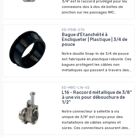
3/4" est le raccord privilégié pour les
maintient les passages de conduit
connexions dos à dos de boîtes de
alignés dans les environnements
jonction sur les passages IMC
homologués pour les emplacements
commerciaux standard — et cette
humides. Le corps en zinc moulé
version en zinc moulé sous pression
résiste à la corrosion tout en
est construite avec la précision et la
ED-PSIB-075
préservant l'intégrité des filetages
durabilité qu'exigent les travaux de
Bague d'Étanchéité à
pour les terminaisons IMC sécurisées.
Encliqueter | Plastique | 3/4 de
métier. Homologué cULus et conçu pour
pouce
le conduit IMC rigide, il assure une
connexion concentrique et affleurante
Notre douille Snap-In de 3/4 de pouce
entre deux boîtiers qui maintient
est fabriquée en plastique robuste. Ces
l'alignement et garde le passage
bagues protègent les câbles non
conforme au code dans les
métalliques qui passent à travers des
installations homologuées pour les
goujons métalliques. Sa fonction
emplacements humides. La
d'encliquetage permet une installation
construction en zinc moulé conserve
rapide et fiable.
ED-MBC-L16-V2
une tolérance de filetage serrée et
L16 - Raccord métallique de 3/8''
résiste à la corrosion dans les locaux
à une vis pour débouchure de
mécaniques et les applications en
1/2''
périphérie extérieure.
Notre connecteur à sellette à vis
unique de 3/8" est conçu pour des
installations de câbles simples et
sûres. Ces connecteurs assurent des
connexions sûres et fiables de câbles