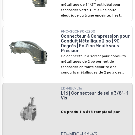
métallique de 1 1/2"" est idéal pour
raccorder votre TEM à une boîte
électrique ou à une enceinte. Il est
construit pour faciliter un angle de 90
degrés, ce qui le rend idéal pour aider à
FMC-SQCN90-Z200
tourner les conduits autour des coins,
Connecteur à Compression pour
en particulier dans les espaces
Conduit Métallique 2 po | 90
restreints. La caractéristique de
Degrés | En Zinc Moulé sous
compression est idéale pour s'assurer
Pression
que le conduit est maintenu fermement
Ce connecteur à serrer pour conduits
en place et protège les fils.
métalliques de 2 po permet de
raccorder en toute sécurité des
conduits métalliques de 2 po à des
boîtes électriques ou à des boîtiers. Il
est fabriqué en zinc moulé sous
ED-MBC-L16
pression durable et présente un angle
L16 | Connecteur de selle 3/8"- 1
de 90 degrés, ce qui le rend idéal pour
Vis
les espaces restreints. Le mécanisme
de serrage maintient fermement le
conduit en place, afin de protéger les
Ce produit a été remplacé par
fils.
ED-MBC-L16-V2