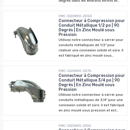
degrés dans les endroits étroits et
limités en espace. Son corps en alliage
de zinc résistant à la corrosion garantit
FMC-SQCN90-Z050
l'intégrité de votre câblage.
Connecteur à Compression pour
Conduit Métallique 1/2 po | 90
Degrés | En Zinc Moulé sous
Pression
Utilisez notre connecteur à serrer pour
conduits métalliques de 1/2" pour
réaliser une connexion solide et sûre. Il
est fabriqué en zinc moulé sous
pression et présente un angle de 90
degrés pour faciliter l'acheminement
FMC-SQCN90-Z075
des fils. Le mécanisme de serrage
Connecteur à Compression pour
permet de maintenir fermement le
Conduit Métallique 3/4 po | 90
conduit en place. Ce connecteur
Degrés | En Zinc Moulé sous
permet d'arrondir les angles dans les
Pression
petits espaces et d'assurer la sécurité
Utilisez notre connecteur à serrer pour
des fils.
conduits métalliques de 3/4" pour une
connexion solide et sûre. Il est fabriqué
en zinc moulé sous pression et est
incliné à 90 degrés. Le mécanisme de
serrage maintient fermement le
FMC-SQCN90-Z100
conduit en place. Ce connecteur