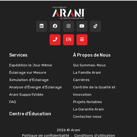
compatibles, assurant une apparence
soignée et sécuritaire. Son design
discret et son fini blanc s’intègrent
parfaitement dans les décors
contemporains. Il protège également
les connexions internes contre la
poussière et les dommages physiques.
EN
Services
À Propos de Nous
Expédition le Jour Même
Qui Sommes-Nous
Éclairage sur Mesure
La Famille Arani
Simulation d'Éclairage
Carrières
Analyse d'Énergie d'Éclairage
Contrôle de la Qualité et
Arani SupportVidéo
Innovation
FAQ
Projets Notables
La Garantie Arani
Centre d'Éducation
Contactez-nous
2026 © Arani
Politique de confidentialité
.
Conditions d'utilisation