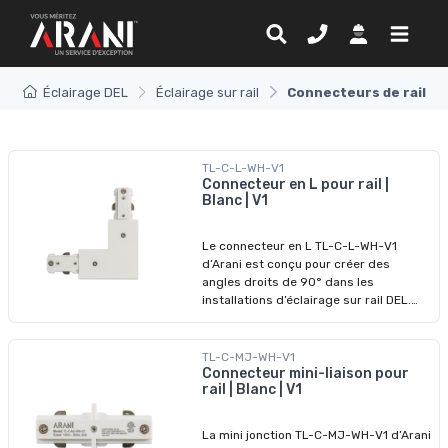
Éclairage DEL
Éclairage sur rail
Connecteurs de rail
TL-C-L-WH-V1
Connecteur en L pour rail |
Blanc | V1
Le connecteur en L TL-C-L-WH-V1
d’Arani est conçu pour créer des
angles droits de 90° dans les
installations d’éclairage sur rail DEL.
Que ce soit pour contourner un mur ou
concevoir un éclairage en bordure de
pièce, ce connecteur assure une
TL-C-MJ-WH-V1
continuité électrique fiable et une
Connecteur mini-liaison pour
rail | Blanc | V1
connexion structurelle robuste. Avec
son fini blanc discret et son installation
sans outils, il s’intègre parfaitement
La mini jonction TL-C-MJ-WH-V1 d’Arani
aux rails compatibles HALO. C’est un