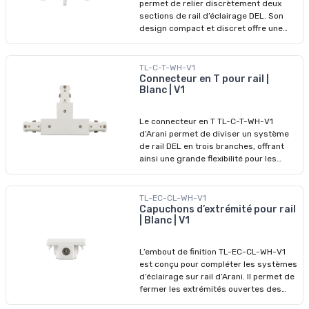
permet de relier discrètement deux
choix judicieux pour les projets
sections de rail d’éclairage DEL. Son
résidentiels et commerciaux qui
design compact et discret offre une
nécessitent flexibilité et précision.
continuité électrique et physique tout
en conservant une apparence soignée.
Parfaite pour les espaces restreints ou
TL-C-T-WH-V1
les installations minimalistes, cette
Connecteur en T pour rail |
Blanc | V1
jonction au fini blanc s’harmonise
facilement avec la majorité des
plafonds. Elle est compatible avec les
Le connecteur en T TL-C-T-WH-V1
connecteurs HALO et ne nécessite
d’Arani permet de diviser un système
aucun outil pour l’installation, ce qui en
de rail DEL en trois branches, offrant
fait un choix idéal pour les projets
ainsi une grande flexibilité pour les
résidentiels et commerciaux.
configurations d’éclairage complexes. Il
assure une continuité électrique fiable
entre les trois sections et un point de
TL-EC-CL-WH-V1
connexion propre et stable. Doté d’un
Capuchons d’extrémité pour rail
| Blanc | V1
fini blanc discret et d’un système
d’installation sans outils, ce
connecteur est compatible avec les
L’embout de finition TL-EC-CL-WH-V1
rails de type HALO. Il est parfait pour
est conçu pour compléter les systèmes
les applications commerciales ou
d’éclairage sur rail d’Arani. Il permet de
architecturales qui requièrent un
fermer les extrémités ouvertes des
éclairage directionnel diversifié.
rails de 4 pieds ou d’autres segments