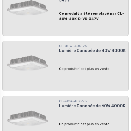
347V
luminosité. - Fonctionnalité de
gradation : Ajustez l'intensité
lumineuse en fonction de vos besoins. -
Ce produit a été remplacé par CL-
CCT sélectionnable :
60W-40K-D-V5-347V
3000K/4000K/5000K : choisissez
votre température de couleur préférée.
- Tension d'entrée : Compatible avec
les systèmes électriques 120-347Vac
pour une plus grande flexibilité
CL-40W-40K-V5
d'installation.
Lumière Canopée de 40W 4000K
Ce produit n'est plus en vente
CL-60W-40K-V5
Lumière Canopée de 60W 4000K
Ce produit n'est plus en vente