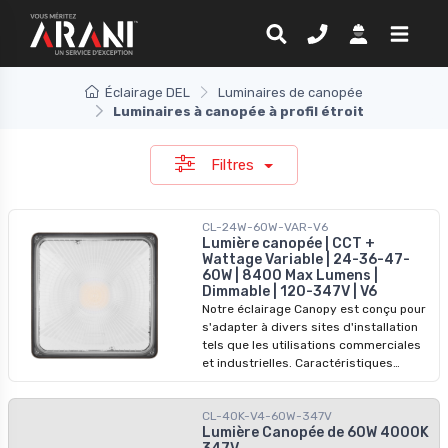
Éclairage DEL
Luminaires de canopée
Luminaires à canopée à profil étroit
Filtres
CL-24W-60W-VAR-V6
Lumière canopée | CCT +
Wattage Variable | 24-36-47-
60W | 8400 Max Lumens |
Dimmable | 120-347V | V6
Notre éclairage Canopy est conçu pour
s'adapter à divers sites d'installation
tels que les utilisations commerciales
et industrielles. Caractéristiques
principales : - Puissance sélectionnable
: 24W, 36W, 47W, 60W - Rendement
CL-40K-V4-60W-347V
lumineux élevé : jusqu'à 8400 lumens,
Lumière Canopée de 60W 4000K
cette lampe offre une grande