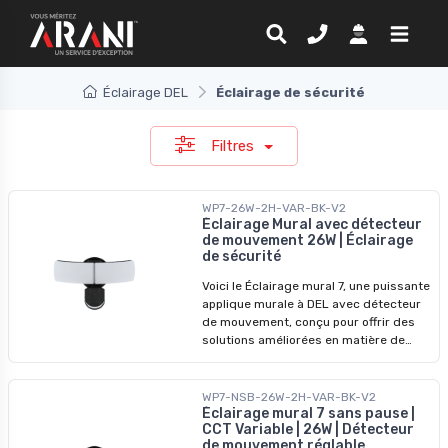
Éclairage DEL
Éclairage de sécurité
Filtres
WP7-26W-2H-VAR-BK-V2
Éclairage Mural avec détecteur
de mouvement 26W | Éclairage
de sécurité
Voici le Éclairage mural 7, une puissante
applique murale à DEL avec détecteur
de mouvement, conçu pour offrir des
solutions améliorées en matière de
sécurité et d'éclairage. Ce luminaire
mural est doté d'un capteur PIR
intégré, d'un contrôle de la lumière et
WP7-NSB-26W-2H-VAR-BK-V2
d'une fonction de veille de 15 lux. Grâce
Éclairage mural 7 sans pause |
CCT Variable | 26W | Détecteur
à sa source lumineuse à haute
de mouvement réglable
luminosité et à son angle de